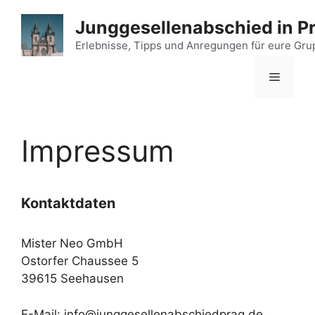
Zum
Junggesellenabschied in P
Inhalt
springen
Erlebnisse, Tipps und Anregungen für eure Gr
Menü
Impressum
Kontaktdaten
Mister Neo GmbH
Ostorfer Chaussee 5
39615 Seehausen
E-Mail: info@junggesellenabschiedprag.de