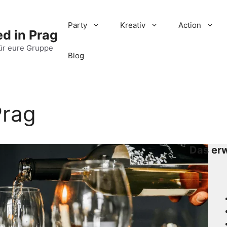
Party
Kreativ
Action
d in Prag
ür eure Gruppe
Blog
Prag
Das erw