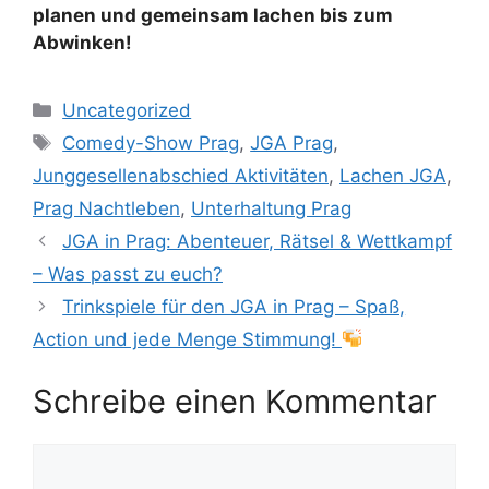
planen und gemeinsam lachen bis zum
Abwinken!
Kategorien
Uncategorized
Schlagwörter
Comedy-Show Prag
,
JGA Prag
,
Junggesellenabschied Aktivitäten
,
Lachen JGA
,
Prag Nachtleben
,
Unterhaltung Prag
JGA in Prag: Abenteuer, Rätsel & Wettkampf
– Was passt zu euch?
Trinkspiele für den JGA in Prag – Spaß,
Action und jede Menge Stimmung!
Schreibe einen Kommentar
Kommentar