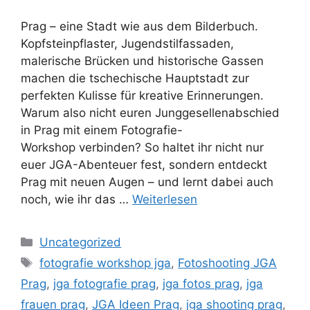
Prag – eine Stadt wie aus dem Bilderbuch.
Kopfsteinpflaster, Jugendstilfassaden,
malerische Brücken und historische Gassen
machen die tschechische Hauptstadt zur
perfekten Kulisse für kreative Erinnerungen.
Warum also nicht euren Junggesellenabschied
in Prag mit einem Fotografie-
Workshop verbinden? So haltet ihr nicht nur
euer JGA-Abenteuer fest, sondern entdeckt
Prag mit neuen Augen – und lernt dabei auch
noch, wie ihr das …
Weiterlesen
Kategorien
Uncategorized
Schlagwörter
fotografie workshop jga
,
Fotoshooting JGA
Prag
,
jga fotografie prag
,
jga fotos prag
,
jga
frauen prag
,
JGA Ideen Prag
,
jga shooting prag
,