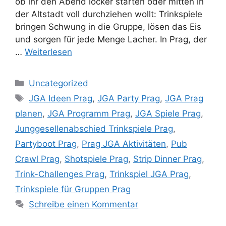
ob ihr den Abend locker starten oder mitten in
der Altstadt voll durchziehen wollt: Trinkspiele
bringen Schwung in die Gruppe, lösen das Eis
und sorgen für jede Menge Lacher. In Prag, der
…
Weiterlesen
Kategorien
Uncategorized
Schlagwörter
JGA Ideen Prag
,
JGA Party Prag
,
JGA Prag
planen
,
JGA Programm Prag
,
JGA Spiele Prag
,
Junggesellenabschied Trinkspiele Prag
,
Partyboot Prag
,
Prag JGA Aktivitäten
,
Pub
Crawl Prag
,
Shotspiele Prag
,
Strip Dinner Prag
,
Trink-Challenges Prag
,
Trinkspiel JGA Prag
,
Trinkspiele für Gruppen Prag
Schreibe einen Kommentar