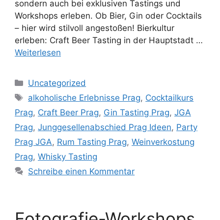
sondern auch bei exklusiven Tastings und
Workshops erleben. Ob Bier, Gin oder Cocktails
– hier wird stilvoll angestoßen! Bierkultur
erleben: Craft Beer Tasting in der Hauptstadt …
Weiterlesen
Kategorien
Uncategorized
Schlagwörter
alkoholische Erlebnisse Prag
,
Cocktailkurs
Prag
,
Craft Beer Prag
,
Gin Tasting Prag
,
JGA
Prag
,
Junggesellenabschied Prag Ideen
,
Party
Prag JGA
,
Rum Tasting Prag
,
Weinverkostung
Prag
,
Whisky Tasting
Schreibe einen Kommentar
Fotografie-Workshops