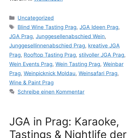
Kategorien
Uncategorized
Schlagwörter
Blind Wine Tasting Prag
,
JGA Ideen Prag
,
JGA Prag
,
Junggesellenabschied Wein
,
Junggesellinnenabschied Prag
,
kreative JGA
Prag
,
Rooftop Tasting Prag
,
stilvoller JGA Prag
,
Wein Events Prag
,
Wein Tasting Prag
,
Weinbar
Prag
,
Weinpicknick Moldau
,
Weinsafari Prag
,
Wine & Paint Prag
Schreibe einen Kommentar
JGA in Prag: Karaoke,
Tastings & Nightlife der