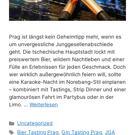
Prag ist längst kein Geheimtipp mehr, wenn es
um unvergessliche Junggesellenabschiede
geht. Die tschechische Hauptstadt lockt mit
preiswertem Bier, wildem Nachtleben und einer
Fülle an Erlebnissen für jeden Geschmack. Doch
wer wirklich außergewöhnlich feiern will, sollte
eine Karaoke-Nacht im Norebang–Stil einplanen
– kombiniert mit Tastings, Strip Dinner und einer
glamourösen Fahrt im Partybus oder in der
Limo. …
Weiterlesen
Kategorien
Uncategorized
Schlagwörter
Bier Tasting Prag
,
Gin Tasting Prag
,
JGA