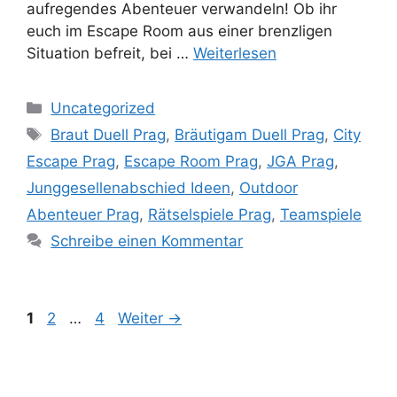
aufregendes Abenteuer verwandeln! Ob ihr
euch im Escape Room aus einer brenzligen
Situation befreit, bei …
Weiterlesen
Kategorien
Uncategorized
Schlagwörter
Braut Duell Prag
,
Bräutigam Duell Prag
,
City
Escape Prag
,
Escape Room Prag
,
JGA Prag
,
Junggesellenabschied Ideen
,
Outdoor
Abenteuer Prag
,
Rätselspiele Prag
,
Teamspiele
Schreibe einen Kommentar
Seite
Seite
Seite
1
2
…
4
Weiter
→