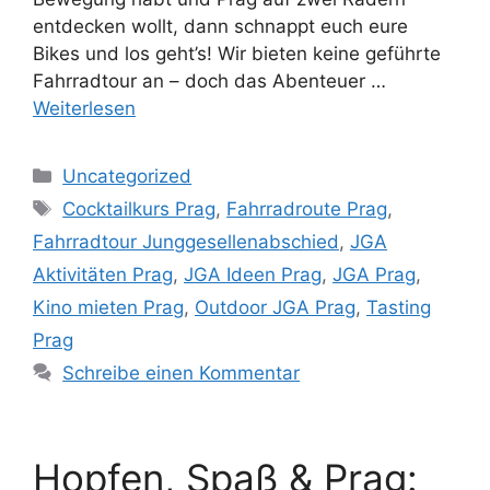
entdecken wollt, dann schnappt euch eure
Bikes und los geht’s! Wir bieten keine geführte
Fahrradtour an – doch das Abenteuer …
Weiterlesen
Kategorien
Uncategorized
Schlagwörter
Cocktailkurs Prag
,
Fahrradroute Prag
,
Fahrradtour Junggesellenabschied
,
JGA
Aktivitäten Prag
,
JGA Ideen Prag
,
JGA Prag
,
Kino mieten Prag
,
Outdoor JGA Prag
,
Tasting
Prag
Schreibe einen Kommentar
Hopfen, Spaß & Prag: