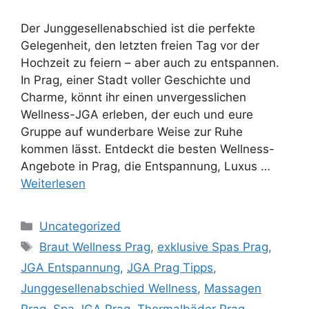
Der Junggesellenabschied ist die perfekte
Gelegenheit, den letzten freien Tag vor der
Hochzeit zu feiern – aber auch zu entspannen.
In Prag, einer Stadt voller Geschichte und
Charme, könnt ihr einen unvergesslichen
Wellness-JGA erleben, der euch und eure
Gruppe auf wunderbare Weise zur Ruhe
kommen lässt. Entdeckt die besten Wellness-
Angebote in Prag, die Entspannung, Luxus …
Weiterlesen
Kategorien
Uncategorized
Schlagwörter
Braut Wellness Prag
,
exklusive Spas Prag
,
JGA Entspannung
,
JGA Prag Tipps
,
Junggesellenabschied Wellness
,
Massagen
Prag
,
Spa JGA Prag
,
Thermalbäder Prag
,