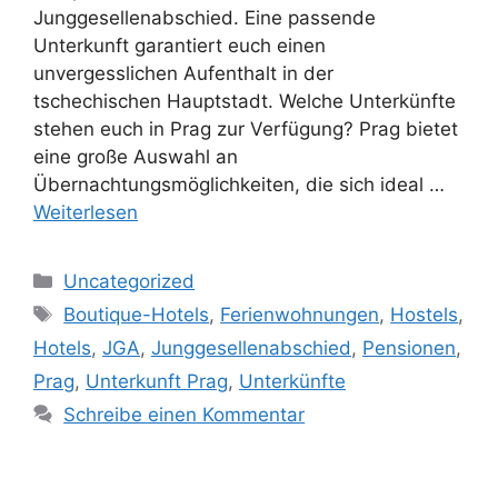
Junggesellenabschied. Eine passende
Unterkunft garantiert euch einen
unvergesslichen Aufenthalt in der
tschechischen Hauptstadt. Welche Unterkünfte
stehen euch in Prag zur Verfügung? Prag bietet
eine große Auswahl an
Übernachtungsmöglichkeiten, die sich ideal …
Weiterlesen
Kategorien
Uncategorized
Schlagwörter
Boutique-Hotels
,
Ferienwohnungen
,
Hostels
,
Hotels
,
JGA
,
Junggesellenabschied
,
Pensionen
,
Prag
,
Unterkunft Prag
,
Unterkünfte
Schreibe einen Kommentar