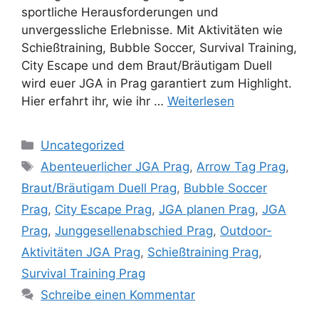
sportliche Herausforderungen und
unvergessliche Erlebnisse. Mit Aktivitäten wie
Schießtraining, Bubble Soccer, Survival Training,
City Escape und dem Braut/Bräutigam Duell
wird euer JGA in Prag garantiert zum Highlight.
Hier erfahrt ihr, wie ihr …
Weiterlesen
Kategorien
Uncategorized
Schlagwörter
Abenteuerlicher JGA Prag
,
Arrow Tag Prag
,
Braut/Bräutigam Duell Prag
,
Bubble Soccer
Prag
,
City Escape Prag
,
JGA planen Prag
,
JGA
Prag
,
Junggesellenabschied Prag
,
Outdoor-
Aktivitäten JGA Prag
,
Schießtraining Prag
,
Survival Training Prag
Schreibe einen Kommentar