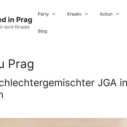
Party
Kreativ
Action
d in Prag
ür eure Gruppe
Blog
u Prag
schlechtergemischter JGA i
n