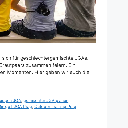
 sich für geschlechtergemischte JGAs.
rautpaars zusammen feiern. Ein
chen Momenten. Hier geben wir euch die
ruppen JGA
,
gemischter JGA planen
,
inigolf JGA Prag
,
Outdoor Training Prag
,