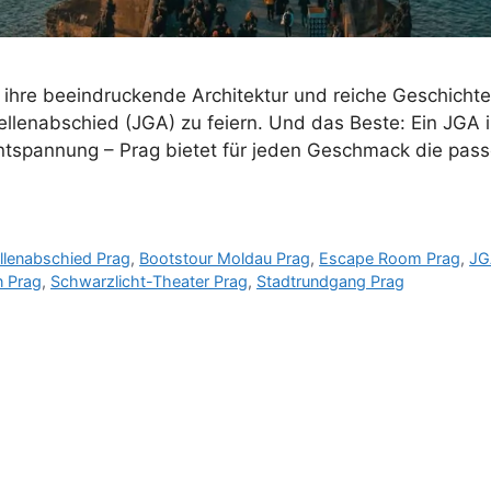
für ihre beeindruckende Architektur und reiche Geschicht
sellenabschied (JGA) zu feiern. Und das Beste: Ein JGA 
Entspannung – Prag bietet für jeden Geschmack die pas
ellenabschied Prag
,
Bootstour Moldau Prag
,
Escape Room Prag
,
JG
n Prag
,
Schwarzlicht-Theater Prag
,
Stadtrundgang Prag