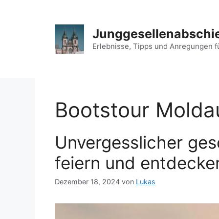
Zum
Inhalt
springen
Junggesellenabschie
Erlebnisse, Tipps und Anregungen f
Bootstour Molda
Unvergesslicher ge
feiern und entdecke
Dezember 18, 2024
von
Lukas