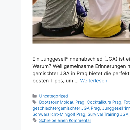
Ein Junggesell*innenabschied (JGA) ist 
Warum? Weil gemeinsame Erinnerungen no
gemischter JGA in Prag bietet die perfe
besten Tipps, um …
Weiterlesen
Kategorien
Uncategorized
Schlagwörter
Bootstour Moldau Prag
,
Cocktailkurs Prag
,
Fo
geschlechtergemischter JGA Prag
,
Junggesell*in
Schwarzlicht-Minigolf Prag
,
Survival Training JGA
Schreibe einen Kommentar