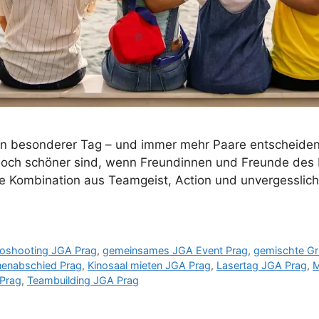
ein besonderer Tag – und immer mehr Paare entscheiden
ch schöner sind, wenn Freundinnen und Freunde des B
kte Kombination aus Teamgeist, Action und unvergessli
toshooting JGA Prag
,
gemeinsames JGA Event Prag
,
gemischte G
nenabschied Prag
,
Kinosaal mieten JGA Prag
,
Lasertag JGA Prag
,
M
 Prag
,
Teambuilding JGA Prag