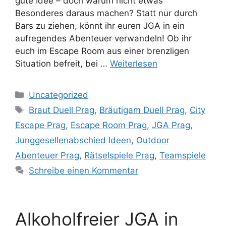
gute Idee – doch warum nicht etwas
Besonderes daraus machen? Statt nur durch
Bars zu ziehen, könnt ihr euren JGA in ein
aufregendes Abenteuer verwandeln! Ob ihr
euch im Escape Room aus einer brenzligen
Situation befreit, bei …
Weiterlesen
Kategorien
Uncategorized
Schlagwörter
Braut Duell Prag
,
Bräutigam Duell Prag
,
City
Escape Prag
,
Escape Room Prag
,
JGA Prag
,
Junggesellenabschied Ideen
,
Outdoor
Abenteuer Prag
,
Rätselspiele Prag
,
Teamspiele
Schreibe einen Kommentar
Alkoholfreier JGA in