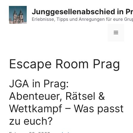
Zum
Junggesellenabschied in P
Inhalt
springen
Erlebnisse, Tipps und Anregungen für eure Gr
Menü
Escape Room Prag
JGA in Prag:
Abenteuer, Rätsel &
Wettkampf – Was passt
zu euch?