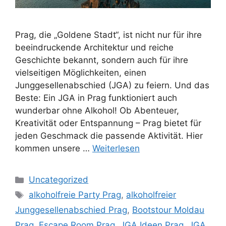
Prag, die „Goldene Stadt“, ist nicht nur für ihre
beeindruckende Architektur und reiche
Geschichte bekannt, sondern auch für ihre
vielseitigen Möglichkeiten, einen
Junggesellenabschied (JGA) zu feiern. Und das
Beste: Ein JGA in Prag funktioniert auch
wunderbar ohne Alkohol! Ob Abenteuer,
Kreativität oder Entspannung – Prag bietet für
jeden Geschmack die passende Aktivität. Hier
kommen unsere …
Weiterlesen
Kategorien
Uncategorized
Schlagwörter
alkoholfreie Party Prag
,
alkoholfreier
Junggesellenabschied Prag
,
Bootstour Moldau
Prag
,
Escape Room Prag
,
JGA Ideen Prag
,
JGA