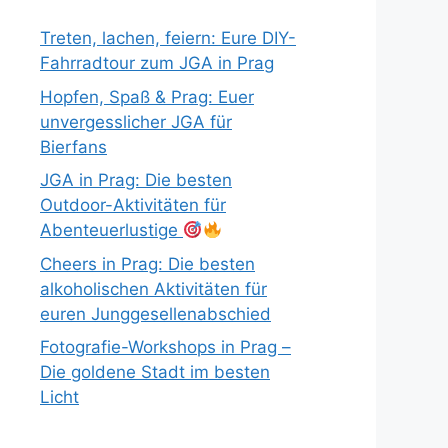
Treten, lachen, feiern: Eure DIY-
Fahrradtour zum JGA in Prag
Hopfen, Spaß & Prag: Euer
unvergesslicher JGA für
Bierfans
JGA in Prag: Die besten
Outdoor-Aktivitäten für
Abenteuerlustige
Cheers in Prag: Die besten
alkoholischen Aktivitäten für
euren Junggesellenabschied
Fotografie-Workshops in Prag –
Die goldene Stadt im besten
Licht