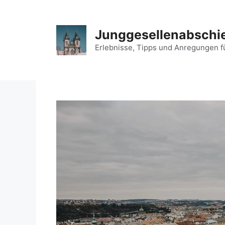
Zum
Inhalt
springen
Junggesellenabschie
Erlebnisse, Tipps und Anregungen f