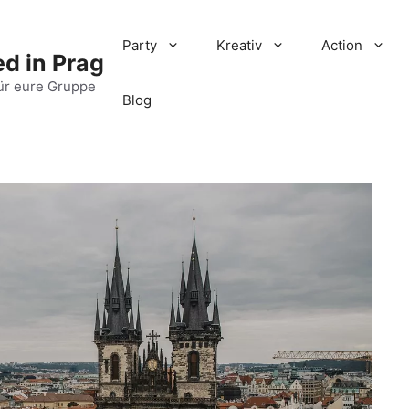
Party
Kreativ
Action
d in Prag
ür eure Gruppe
Blog