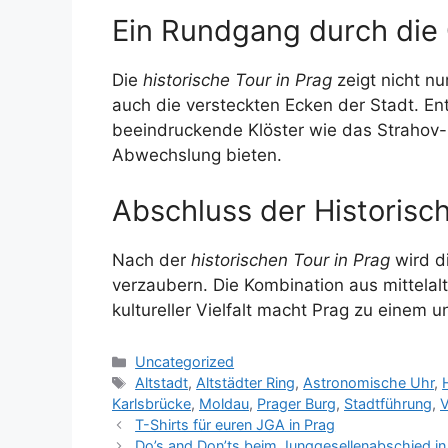
Ein Rundgang durch die
Die
historische Tour in Prag
zeigt nicht nu
auch die versteckten Ecken der Stadt. En
beeindruckende Klöster wie das Strahov-K
Abwechslung bieten.
Abschluss der Historisch
Nach der
historischen Tour in Prag
wird di
verzaubern. Die Kombination aus mittelalt
kultureller Vielfalt macht Prag zu einem u
Kategorien
Uncategorized
Schlagwörter
Altstadt
,
Altstädter Ring
,
Astronomische Uhr
,
Karlsbrücke
,
Moldau
,
Prager Burg
,
Stadtführung
,
V
T-Shirts für euren JGA in Prag
Do’s and Don’ts beim Junggesellenabschied in