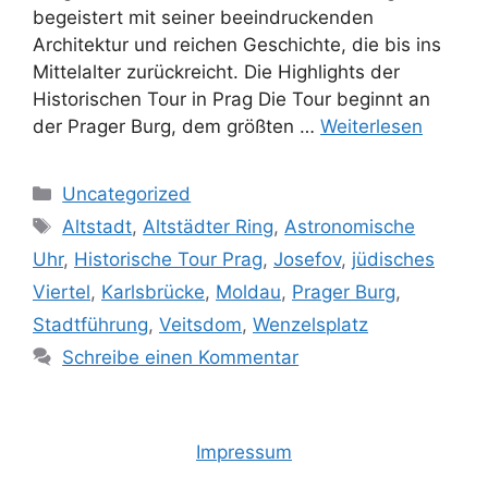
begeistert mit seiner beeindruckenden
Architektur und reichen Geschichte, die bis ins
Mittelalter zurückreicht. Die Highlights der
Historischen Tour in Prag Die Tour beginnt an
der Prager Burg, dem größten …
Weiterlesen
Kategorien
Uncategorized
Schlagwörter
Altstadt
,
Altstädter Ring
,
Astronomische
Uhr
,
Historische Tour Prag
,
Josefov
,
jüdisches
Viertel
,
Karlsbrücke
,
Moldau
,
Prager Burg
,
Stadtführung
,
Veitsdom
,
Wenzelsplatz
Schreibe einen Kommentar
Impressum