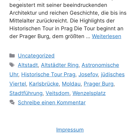
begeistert mit seiner beeindruckenden
Architektur und reichen Geschichte, die bis ins
Mittelalter zurückreicht. Die Highlights der
Historischen Tour in Prag Die Tour beginnt an
der Prager Burg, dem größten …
Weiterlesen
Kategorien
Uncategorized
Schlagwörter
Altstadt
,
Altstädter Ring
,
Astronomische
Uhr
,
Historische Tour Prag
,
Josefov
,
jüdisches
Viertel
,
Karlsbrücke
,
Moldau
,
Prager Burg
,
Stadtführung
,
Veitsdom
,
Wenzelsplatz
Schreibe einen Kommentar
Impressum